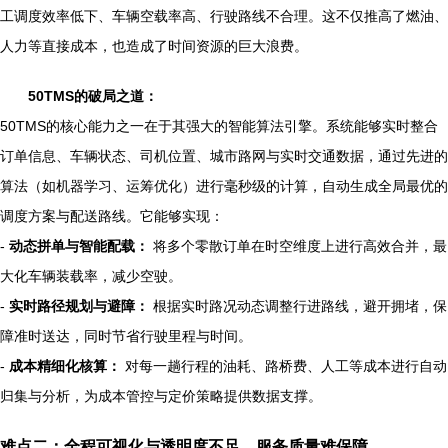
工调度效率低下、车辆空载率高、行驶路线不合理。这不仅推高了燃油、
人力等直接成本，也造成了时间资源的巨大浪费。
50TMS的破局之道：
50TMS的核心能力之一在于其强大的智能算法引擎。系统能够实时整合
订单信息、车辆状态、司机位置、城市路网与实时交通数据，通过先进的
算法（如机器学习、运筹优化）进行毫秒级的计算，自动生成全局最优的
调度方案与配送路线。它能够实现：
-
动态拼单与智能配载：
将多个零散订单在时空维度上进行高效合并，最
大化车辆装载率，减少空驶。
-
实时路径规划与避障：
根据实时路况动态调整行进路线，避开拥堵，保
障准时送达，同时节省行驶里程与时间。
-
成本精细化核算：
对每一趟行程的油耗、路桥费、人工等成本进行自动
归集与分析，为成本管控与定价策略提供数据支撑。
难点二：全程可视化与透明度不足，服务质量难保障