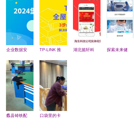
本，赋能工
解司法拍卖
务咨询服务
服务映初心
程咨询数字
信息壁垒的
公司纽约总
未来
专业服务
部设计赏析
企业数据安
TP-LINK 推
湖北懿轩科
探索未来健
全管理的核
出“全屋 Wi-
技 专业信
康保障 河
心利器 堡
Fi 装修
息咨询服务
北盛世利众
垒机与专业
宝”小程
引领企业数
生物脐带间
信息咨询服
序，让家庭
字化转型
充质干细胞
务
组网方案设
保存与信息
计更智能便
服务解析
捷
蠡县铸铁配
口袋里的卡
模工作台工
片，社区服
厂 专业制
务查询好帮