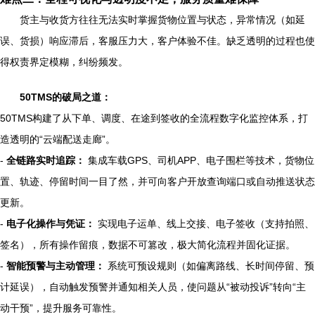
货主与收货方往往无法实时掌握货物位置与状态，异常情况（如延
误、货损）响应滞后，客服压力大，客户体验不佳。缺乏透明的过程也使
得权责界定模糊，纠纷频发。
50TMS的破局之道：
50TMS构建了从下单、调度、在途到签收的全流程数字化监控体系，打
造透明的“云端配送走廊”。
-
全链路实时追踪：
集成车载GPS、司机APP、电子围栏等技术，货物位
置、轨迹、停留时间一目了然，并可向客户开放查询端口或自动推送状态
更新。
-
电子化操作与凭证：
实现电子运单、线上交接、电子签收（支持拍照、
签名），所有操作留痕，数据不可篡改，极大简化流程并固化证据。
-
智能预警与主动管理：
系统可预设规则（如偏离路线、长时间停留、预
计延误），自动触发预警并通知相关人员，使问题从“被动投诉”转向“主
动干预”，提升服务可靠性。