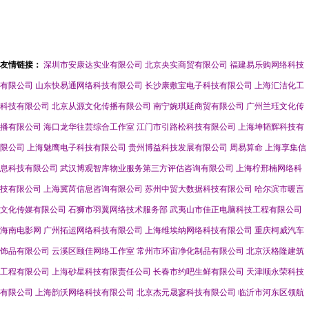
友情链接：
深圳市安康达实业有限公司
北京央实商贸有限公司
福建易乐购网络科技
有限公司
山东快易通网络科技有限公司
长沙康敷宝电子科技有限公司
上海汇洁化工
科技有限公司
北京从源文化传播有限公司
南宁婉琪延商贸有限公司
广州兰珏文化传
播有限公司
海口龙华往芸综合工作室
江门市引路松科技有限公司
上海坤韬辉科技有
限公司
上海魅鹰电子科技有限公司
贵州博益科技发展有限公司
周易算命
上海享集信
息科技有限公司
武汉博观智库物业服务第三方评估咨询有限公司
上海柠邢楠网络科
技有限公司
上海冀芮信息咨询有限公司
苏州中贸大数据科技有限公司
哈尔滨市暖言
文化传媒有限公司
石狮市羽翼网络技术服务部
武夷山市佳正电脑科技工程有限公司
海南电影网
广州拓运网络科技有限公司
上海维埃纳网络科技有限公司
重庆柯威汽车
饰品有限公司
云溪区颐佳网络工作室
常州市环宙净化制品有限公司
北京沃格隆建筑
工程有限公司
上海砂星科技有限责任公司
长春市约吧生鲜有限公司
天津顺永荣科技
有限公司
上海韵沃网络科技有限公司
北京杰元晟寥科技有限公司
临沂市河东区领航