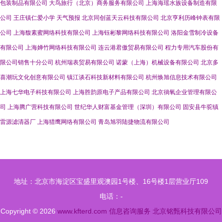
包装制品有限公司
大鸟旅行（北京）商务服务有限公司
上海海瑶水族设备制造有限
公司
王庄镇仁爱小学
天气预报
北京同创蓝天云科技有限公司
北京亨利历峰钟表有限
公司
上海馥素蜜网络科技有限公司
上海钰彬黎网络科技有限公司
洛阳金雪制冷设备
有限公司
上海婵竹网络科技有限公司
连云港君傲贸易有限公司
程力专用汽车股份有
限公司销售十分公司
杭州瑞表贸易有限公司
诺蒙（上海）机械设备有限公司
北京多
喜潮玩文化创意有限公司
镇江谈石科技新材料有限公司
杭州焕旭信息技术有限公司
上海七华电子科技有限公司
上海胜韵原电子产品有限公司
北京徜氧企业管理有限公
司
上海腾广营科技有限公司
世纪华人财富基金管理（深圳）有限公司
固安县牛驼镇
雷源滤清器厂
上海猎鹰网络有限公司
青岛旭羽陆捷物流有限公司
地址：北京市海淀区宝盛里观澳园1号楼、16号楼1层营业厅109
电话：-
Copyright © 2026
www.kfterd.com
信息咨询服务
北京铭甄科技有限公司