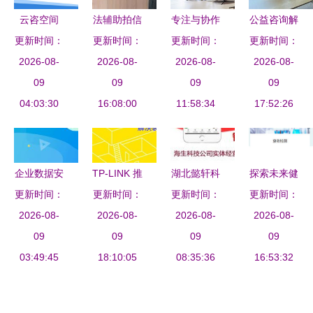
云咨空间
法辅助拍信
专注与协作
公益咨询解
更新时间：
以服务为
更新时间：
息咨询 破
更新时间：
的艺术 商
更新时间：
难题 为民
本，赋能工
2026-08-
解司法拍卖
2026-08-
务咨询服务
2026-08-
服务映初心
2026-08-
程咨询数字
09
信息壁垒的
09
公司纽约总
09
09
04:03:30
未来
专业服务
16:08:00
部设计赏析
11:58:34
17:52:26
企业数据安
TP-LINK 推
湖北懿轩科
探索未来健
全管理的核
更新时间：
出“全屋 Wi-
更新时间：
更新时间：
技 专业信
更新时间：
康保障 河
心利器 堡
2026-08-
2026-08-
Fi 装修
息咨询服务
2026-08-
北盛世利众
2026-08-
垒机与专业
09
宝”小程
09
引领企业数
09
生物脐带间
09
信息咨询服
03:49:45
序，让家庭
18:10:05
字化转型
08:35:36
充质干细胞
16:53:32
务
组网方案设
保存与信息
计更智能便
服务解析