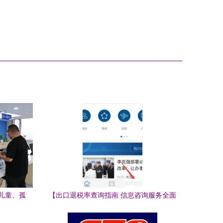
儿童、孤
【出口退税率查询指南 信息咨询服务全面
科普妙趣
阐释】;正文利用正式正式言话先析素，第