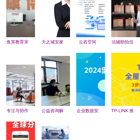
鱼英教育宋
天之城安家
云咨空间
法辅助拍信
老师 专业
信息咨询服
以服务为
息咨询 破
学业咨询指
务 您的安
本，赋能工
解司法拍卖
引成长之路
心置业向导
程咨询数字
信息壁垒的
未来
专业服务
专注与协作
公益咨询解
企业数据安
TP-LINK 推
的艺术 商
难题 为民
全管理的核
出“全屋 Wi-
务咨询服务
服务映初心
心利器 堡
Fi 装修
公司纽约总
垒机与专业
宝”小程